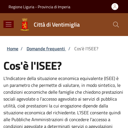
Salta al contenuto principale
Skip to footer content
Regione Liguria - Provincia di Imperia
Città di Ventimiglia
Briciole di pane
Home
/
Domande frequenti
/
Cos'è l'ISEE?
Cos'è l'ISEE?
L'Indicatore della situazione economica equivalente (ISEE) è
un parametro che permette di valutare, in modo sintetico, le
condizioni economiche delle famiglie che chiedono prestazioni
sociali agevolate o l’accesso agevolato ai servizi di pubblica
utilità, cioè prestazioni la cui erogazione dipende dalla
situazione economica del richiedente. L’ISEE consente quindi
alle Pubbliche Amministrazioni di concedere l’accesso a
condizioni agevolate a determinati servizi o agevolazioni