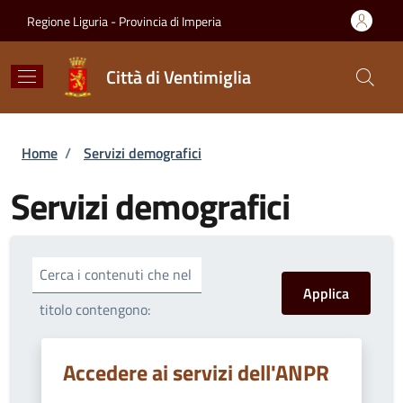
Salta al contenuto principale
Skip to footer content
Regione Liguria - Provincia di Imperia
Città di Ventimiglia
Briciole di pane
Home
/
Servizi demografici
Servizi demografici
Cerca i contenuti che nel
titolo contengono:
Accedere ai servizi dell'ANPR