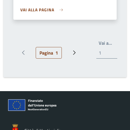
VAI ALLA PAGINA
Scrivi il
Vai a…
Pagina
1
Pagina precedente
Pagina attuale
Pagina successiva