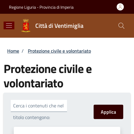
Salta al contenuto principale
Skip to footer content
Regione Liguria - Provincia di Imperia
Città di Ventimiglia
Briciole di pane
Home
/
Protezione civile e volontariato
Protezione civile e
volontariato
Cerca i contenuti che nel
titolo contengono: