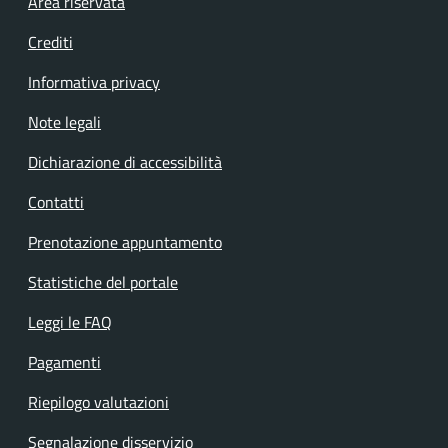
Footer menu
Area riservata
Crediti
Informativa privacy
Note legali
Dichiarazione di accessibilità
Contatti
Prenotazione appuntamento
Statistiche del portale
Leggi le FAQ
Pagamenti
Riepilogo valutazioni
Segnalazione disservizio