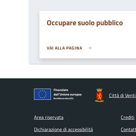
Occupare suolo pubblico
VAI ALLA PAGINA
Città di Vent
Footer menu
Area riservata
Crediti
Dichiarazione di accessibilità
Contatt