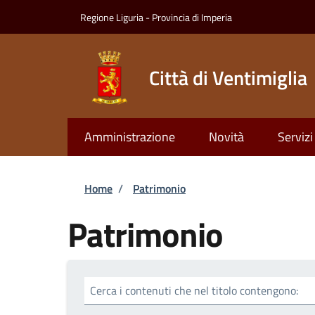
Salta al contenuto principale
Skip to footer content
Regione Liguria - Provincia di Imperia
Città di Ventimiglia
Amministrazione
Novità
Servizi
Briciole di pane
Home
/
Patrimonio
Patrimonio
Cerca i contenuti che nel titolo contengono: