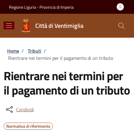
Salta al contenuto principale
Skip to footer content
Regione Liguria - Provincia di Imperia
Città di Ventimiglia
Briciole di pane
Home
/
Tributi
/
Rientrare nei termini per il pagamento di un tributo
Rientrare nei termini per
il pagamento di un tributo
Condividi
Normativa di riferimento