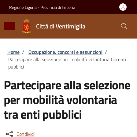
Salta al contenuto principale
Skip to footer content
Regione Liguria - Provincia di Imperia
Città di Ventimiglia
Briciole di pane
Home
/
Occupazione, concorsi e assunzioni
/
Partecipare alla selezione per mobilità volontaria tra enti
pubblici
Partecipare alla selezione
per mobilità volontaria
tra enti pubblici
Condividi