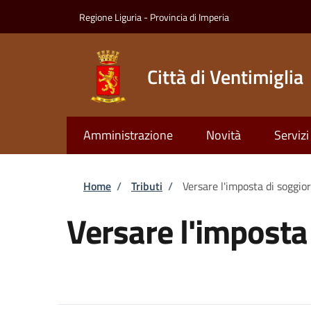
Salta al contenuto principale
Skip to footer content
Regione Liguria - Provincia di Imperia
Città di Ventimiglia
Amministrazione
Novità
Servizi
Briciole di pane
Home
/
Tributi
/
Versare l'imposta di soggior
Versare l'imposta