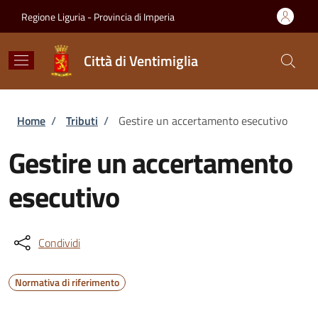
Salta al contenuto principale
Skip to footer content
Regione Liguria - Provincia di Imperia
Città di Ventimiglia
Briciole di pane
Home
/
Tributi
/
Gestire un accertamento esecutivo
Gestire un accertamento
esecutivo
Condividi
Normativa di riferimento